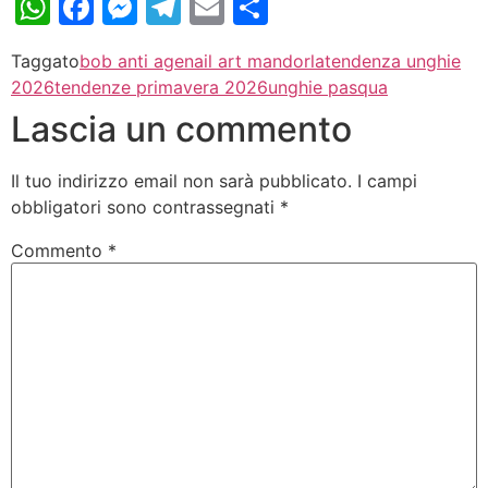
WhatsApp
Facebook
Messenger
Telegram
Email
Condividi
Taggato
bob anti age
nail art mandorla
tendenza unghie
2026
tendenze primavera 2026
unghie pasqua
Lascia un commento
Il tuo indirizzo email non sarà pubblicato.
I campi
obbligatori sono contrassegnati
*
Commento
*