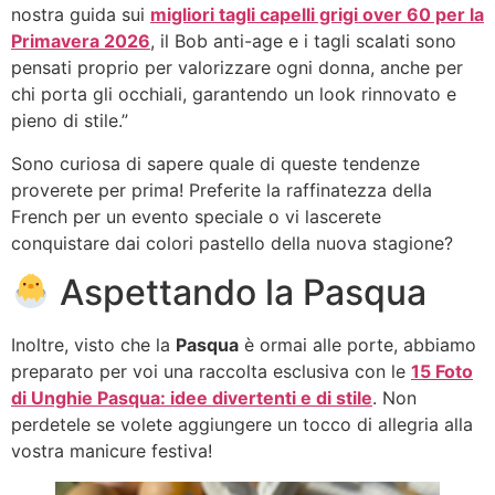
nostra guida sui
migliori tagli capelli grigi over 60 per la
Primavera 2026
, il Bob anti-age e i tagli scalati sono
pensati proprio per valorizzare ogni donna, anche per
chi porta gli occhiali, garantendo un look rinnovato e
pieno di stile.”
Sono curiosa di sapere quale di queste tendenze
proverete per prima! Preferite la raffinatezza della
French per un evento speciale o vi lascerete
conquistare dai colori pastello della nuova stagione?
Aspettando la Pasqua
Inoltre, visto che la
Pasqua
è ormai alle porte, abbiamo
preparato per voi una raccolta esclusiva con le
15 Foto
di Unghie Pasqua: idee divertenti e di stile
. Non
perdetele se volete aggiungere un tocco di allegria alla
vostra manicure festiva!