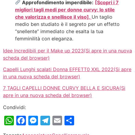
Approfondimento imperdibile:
[Scopri i 7
migliori tagli medi per donne curvy: lo stile
che valorizza e snellisce il viso]
.
Un taglio
medio ben studiato è il segreto per un effetto
“snellente” immediato che esalta la tua
femminilità con eleganza.
Idee Incredibili per il Make up 2023(Si apre in una nuova
scheda del browser)
Capelli Lunghi scalati Donna EFFETT0 XXL 2022(Si apre
in una nuova scheda del browser)
7 TAGLI CAPELLI DONNE CURVY BELLA E SICURA(Si
apre in una nuova scheda del browser)
Condividi:
WhatsApp
Facebook
Messenger
Telegram
Email
Condividi