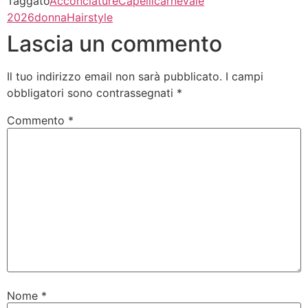
Taggato
Acconciature
Capelli
carnevale
2026
donna
Hairstyle
Lascia un commento
Il tuo indirizzo email non sarà pubblicato.
I campi
obbligatori sono contrassegnati
*
Commento
*
Nome
*