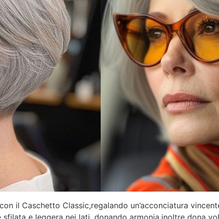
 con il Caschetto Classic,regalando un’acconciatura vincent
e sfilata e leggera nei lati, donando armonia,inoltre dona v