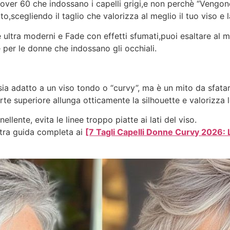
ne over 60 che indossano i capelli grigi,e non perchè “Vengon
o,scegliendo il taglio che valorizza al meglio il tuo viso e l
e ultra moderni e Fade con effetti sfumati,puoi esaltare al me
 per le donne che indossano gli occhiali.
a adatto a un viso tondo o “curvy”, ma è un mito da sfatare
rte superiore allunga otticamente la silhouette e valorizza 
ellente, evita le linee troppo piatte ai lati del viso.
tra guida completa ai
[7 Tagli Capelli Donne Curvy 2026: 