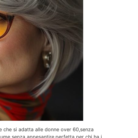
e che si adatta alle donne over 60,senza
olume senza appesantire,perfetta per chi ha i