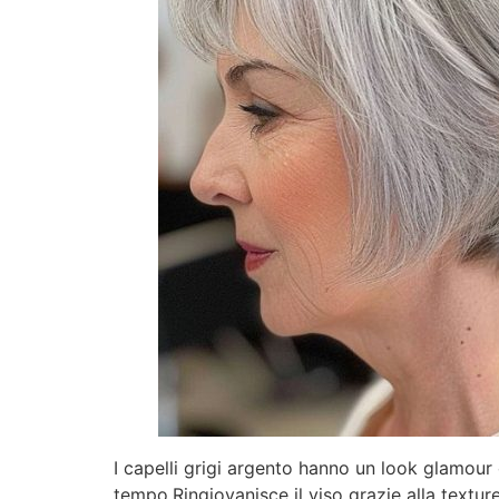
I capelli grigi argento hanno un look glamour
tempo.Ringiovanisce il viso grazie alla textur