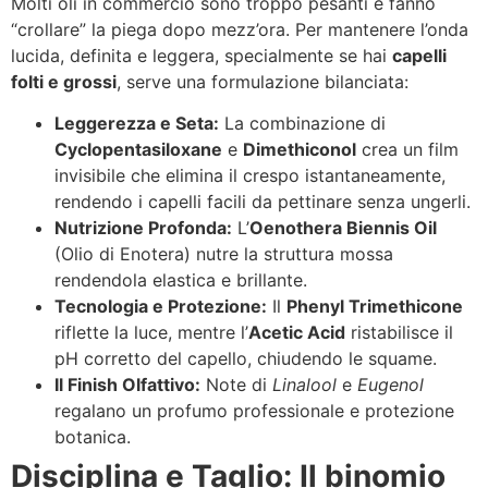
Molti oli in commercio sono troppo pesanti e fanno
“crollare” la piega dopo mezz’ora. Per mantenere l’onda
lucida, definita e leggera, specialmente se hai
capelli
folti e grossi
, serve una formulazione bilanciata:
Leggerezza e Seta:
La combinazione di
Cyclopentasiloxane
e
Dimethiconol
crea un film
invisibile che elimina il crespo istantaneamente,
rendendo i capelli facili da pettinare senza ungerli.
Nutrizione Profonda:
L’
Oenothera Biennis Oil
(Olio di Enotera) nutre la struttura mossa
rendendola elastica e brillante.
Tecnologia e Protezione:
Il
Phenyl Trimethicone
riflette la luce, mentre l’
Acetic Acid
ristabilisce il
pH corretto del capello, chiudendo le squame.
Il Finish Olfattivo:
Note di
Linalool
e
Eugenol
regalano un profumo professionale e protezione
botanica.
Disciplina e Taglio: Il binomio