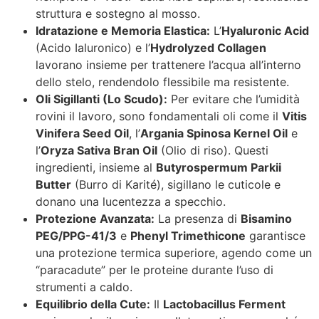
struttura e sostegno al mosso.
Idratazione e Memoria Elastica:
L’
Hyaluronic Acid
(Acido Ialuronico) e l’
Hydrolyzed Collagen
lavorano insieme per trattenere l’acqua all’interno
dello stelo, rendendolo flessibile ma resistente.
Oli Sigillanti (Lo Scudo):
Per evitare che l’umidità
rovini il lavoro, sono fondamentali oli come il
Vitis
Vinifera Seed Oil
, l’
Argania Spinosa Kernel Oil
e
l’
Oryza Sativa Bran Oil
(Olio di riso). Questi
ingredienti, insieme al
Butyrospermum Parkii
Butter
(Burro di Karité), sigillano le cuticole e
donano una lucentezza a specchio.
Protezione Avanzata:
La presenza di
Bisamino
PEG/PPG-41/3
e
Phenyl Trimethicone
garantisce
una protezione termica superiore, agendo come un
“paracadute” per le proteine durante l’uso di
strumenti a caldo.
Equilibrio della Cute:
Il
Lactobacillus Ferment