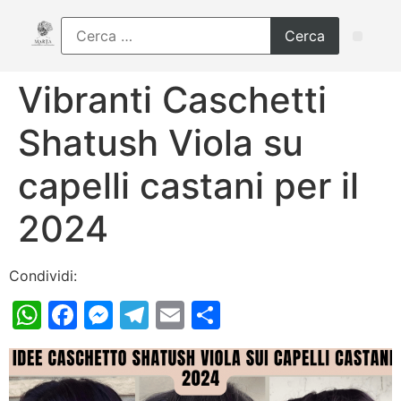
Vibranti Caschetti
Shatush Viola su
capelli castani per il
2024
Condividi:
WhatsApp
Facebook
Messenger
Telegram
Email
Condividi