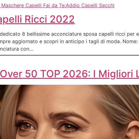
 Maschere Capelli Fai da Te:Addio Capelli Secchi
pelli Ricci 2022
 dedicato 8 bellissime acconciature sposa capelli ricci per e
empre aggiornato e scopri in anticipo i tagli di moda. Nome
onciatura con…
i Over 50 TOP 2026: I Migliori