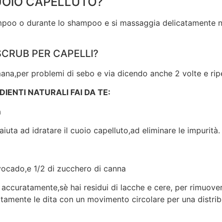
CUOIO CAPELLUTO?
ampoo o durante lo shampoo e si massaggia delicatamente nell
CRUB PER CAPELLI?
mana,per problemi di sebo e via dicendo anche 2 volte e ripe
IENTI NATURALI FAI DA TE:
a
iuta ad idratare il cuoio capelluto,ad eliminare le impurità.
’avocado,e 1/2 di zucchero di canna
i accuratamente,sè hai residui di lacche e cere, per rimuover
atamente le dita con un movimento circolare per una distrib