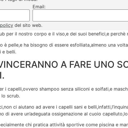
Email:
 policy
del sito web.
 per il nostro corpo e il viso,e dei suoi benefici,e perchè 
o è pelle,e ha bisogno di essere esfolliata,almeno una volta 
 e belli.
NVINCERANNO A FARE UNO SC
.
r i capelli,ovvero shampoo senza siliconi e solfati,e masche
 lo scrub.
,non ci aiutano ad avere i capelli sani e belli,infatti,l’inquin
 di avere un’adeguata ossigenazione al cuoio capelluto,lo 
ecialmente chi pratica attività sportive come piscina e mar