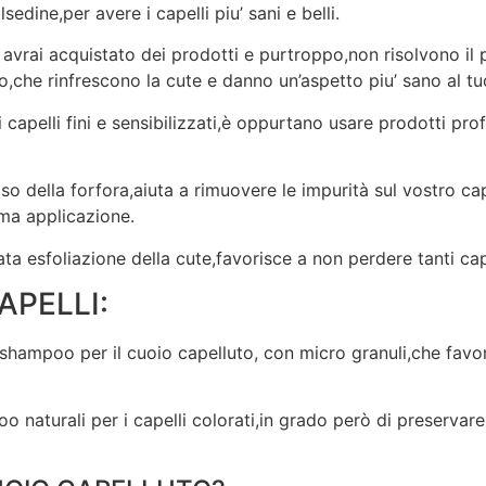
sedine,per avere i capelli piu’ sani e belli.
 avrai acquistato dei prodotti e purtroppo,non risolvono il
lo,che rinfrescono la cute e danno un’aspetto piu’ sano al tu
 capelli fini e sensibilizzati,è oppurtano usare prodotti pr
o della forfora,aiuta a rimuovere le impurità sul vostro cap
ima applicazione.
a esfoliazione della cute,favorisce a non perdere tanti capel
APELLI:
shampoo per il cuoio capelluto, con micro granuli,che favo
o naturali per i capelli colorati,in grado però di preservar