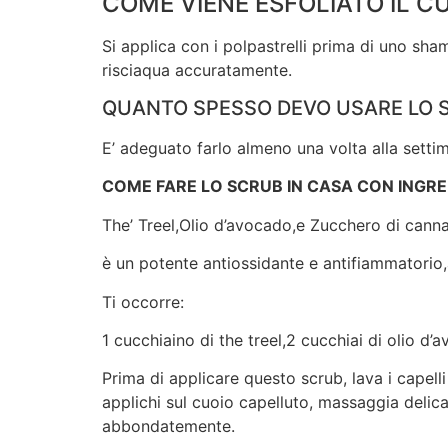
COME VIENE ESFOLIATO IL 
Si applica con i polpastrelli prima di uno sh
risciaqua accuratamente.
QUANTO SPESSO DEVO USARE LO S
E’ adeguato farlo almeno una volta alla setti
COME FARE LO SCRUB IN CASA CON INGRED
The’ Treel,Olio d’avocado,e Zucchero di cann
è un potente antiossidante e antifiammatorio,a
Ti occorre:
1 cucchiaino di the treel,2 cucchiai di olio d
Prima di applicare questo scrub, lava i capell
applichi sul cuoio capelluto, massaggia delic
abbondatemente.