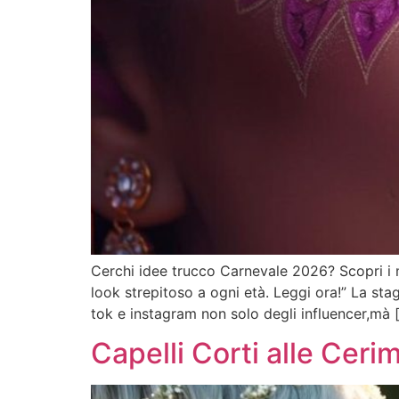
Cerchi idee trucco Carnevale 2026? Scopri i m
look strepitoso a ogni età. Leggi ora!” La sta
tok e instagram non solo degli influencer,mà 
Capelli Corti alle Cer