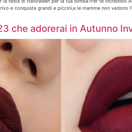
er la festa di Halloween per la tua bimba?Per te incredibil
rrivo e conquista grandi e piccini,e le mamme non vedono l’
023 che adorerai in Autunno In