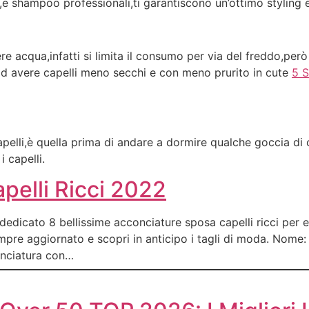
e shampoo professionali,ti garantiscono un’ottimo styling 
e acqua,infatti si limita il consumo per via del freddo,però
à ad avere capelli meno secchi e con meno prurito in cute
5 S
capelli,è quella prima di andare a dormire qualche goccia di 
 capelli.
pelli Ricci 2022
 dedicato 8 bellissime acconciature sposa capelli ricci per e
empre aggiornato e scopri in anticipo i tagli di moda. Nome
onciatura con…