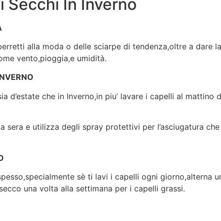
li Secchi In Inverno
A
 berretti alla moda o delle sciarpe di tendenza,oltre a dare 
come vento,pioggia,e umidità.
 INVERNO
ia d’estate che in Inverno,in piu’ lavare i capelli al mattin
a sera e utilizza degli spray protettivi per l’asciugatura ch
O
pesso,specialmente sè ti lavi i capelli ogni giorno,alterna u
ecco una volta alla settimana per i capelli grassi.