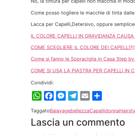
No, la tintura per capelli non macchia in modo
Come posso togliere le macchie di tinta dalle
Lacca per Capelli,Detersivo, oppure semplic
IL COLORE CAPELLI IN GRAVIDANZA CAUSA
COME SCEGLIERE IL COLORE DEI CAPELLI?(Si 
Come si fanno le Sopraciglia in Casa Step by
COME SI USA LA PIASTRA PER CAPELLI IN
Condividi:
WhatsApp
Facebook
Messenger
Telegram
Email
Condiv
Taggato
Balayage
bellezza
Capelli
donna
Hairst
Lascia un commento