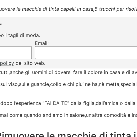
overe le macchie di tinta capelli in casa,5 trucchi per riso
r
o i tagli di moda.
Email:
 policy
del sito web.
utti,anche gli uomini,di doversi fare il colore in casa e di
sul viso,sulle guancie,collo e chi piu’ nè ha,nè metta,speci
opo l’esperienza “FAI DA TE” dalla figlia,dall’amica o dalla
è mai come quando andiamo in salone,un’altra comodità e ino
 Rimuovere le macchie di tinta 