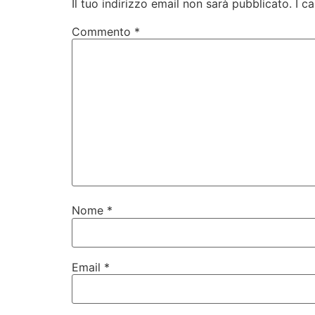
Il tuo indirizzo email non sarà pubblicato.
I c
Commento
*
Nome
*
Email
*