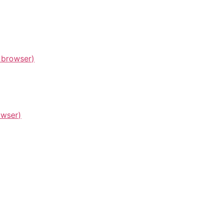
l browser)
owser)