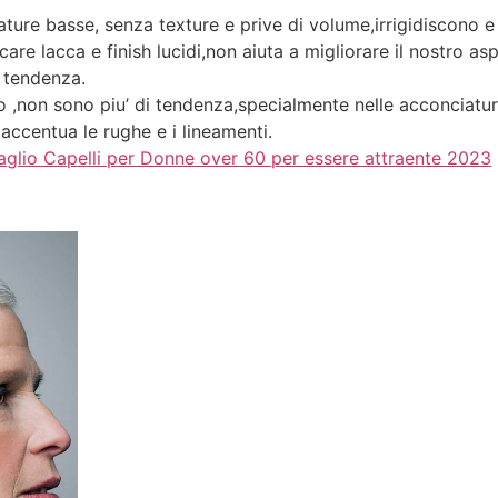
iature basse, senza texture e prive di volume,irrigidiscono 
icare lacca e finish lucidi,non aiuta a migliorare il nostro a
i tendenza.
oro ,non sono piu’ di tendenza,specialmente nelle acconciatur
 accentua le rughe e i lineamenti.
aglio Capelli per Donne over 60 per essere attraente 2023