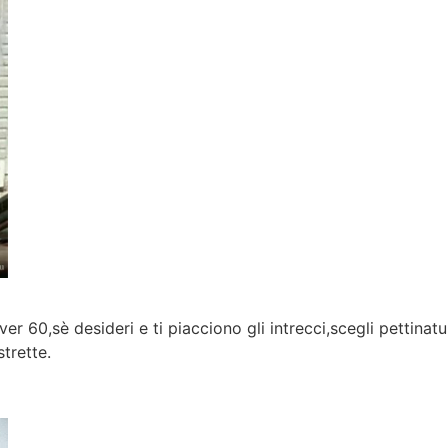
r 60,sè desideri e ti piacciono gli intrecci,scegli pettinat
trette.