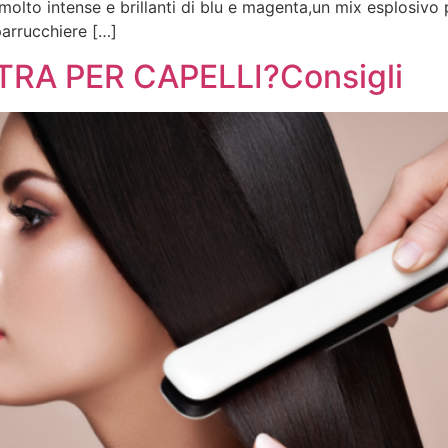
olto intense e brillanti di blu e magenta,un mix esplosivo 
parrucchiere […]
TRA PER CAPELLI?Consigli