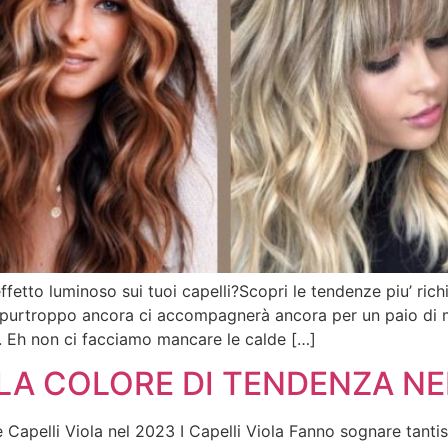
etto luminoso sui tuoi capelli?Scopri le tendenze piu’ rich
rtroppo ancora ci accompagnerà ancora per un paio di m
. Eh non ci facciamo mancare le calde […]
OLA COLORE DI TENDENZA NE
 Capelli Viola nel 2023 I Capelli Viola Fanno sognare tant